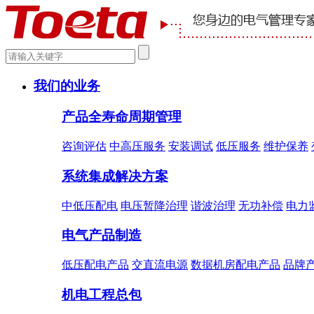
我们的业务
产品全寿命周期管理
咨询评估
中高压服务
安装调试
低压服务
维护保养
系统集成解决方案
中低压配电
电压暂降治理
谐波治理
无功补偿
电力
电气产品制造
低压配电产品
交直流电源
数据机房配电产品
品牌
机电工程总包